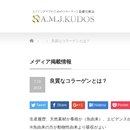
Home
良質なコラーゲンとは？
メディア掲載情報
良質なコラーゲンとは？
7.19
2018
Tweet
Share
+1
Hatena
Pocket
生産履歴、天然素材か養殖か（魚由来）、エビデンス
※魚由来の方が動物性由来より吸収がよい