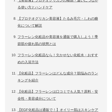
【美容液】プロテオグリカンの種類・違いにつなが
る使い方とハンドケア
【プロテオグリカン美容液】たるみ毛穴・しわの糖
化について解説
フラーレン化粧品や美容液を通販で購入しよう！季
節肌や疲れ肌の状態とは
フラーレン化粧品なら！欠かせない化粧水・おすす
めの入浴方法
【化粧品】フラーレンはどんな成分？肌悩みのラン
キングを紹介
【化粧品】フラーレンは口コミでも人気？原料・安
全性・美容成分について
【EGF化粧品は通販で！】オイリー肌はスキンケア