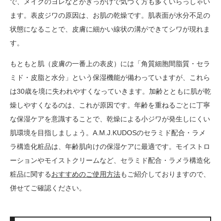
で、メイクのヨレなどがきっかけで気づく方も多くいらっしゃい
ます。表皮ジワの原因は、お肌の乾燥です。肌表面が水分不足の
状態になることで、皮膚に細かい線状の溝ができてシワが現れま
す。
もともと肌（皮膚の一番上の表皮）には「角質細胞間脂質・セラ
ミド・皮脂と水分」という保湿機能が備わっていますが、これら
は30歳を境に失われやすくなっていきます。加齢とともに肌が乾
燥しやすくなるのは、これが原因です。年齢を重ねるごとに丁寧
な保湿ケアを意識することで、乾燥による小ジワが発生しにくい
肌環境を目指しましょう。A.M.J.KUDOSのセラミド配合・ラメ
ラ構造化粧品は、年齢肌向けの保湿ケアに最適です。モイストロ
ーションやモイストクリームなど、セラミド配合・ラメラ構造化
粧品に関する
おすすめのご使用方法
もご紹介しておりますので、
併せてご確認ください。