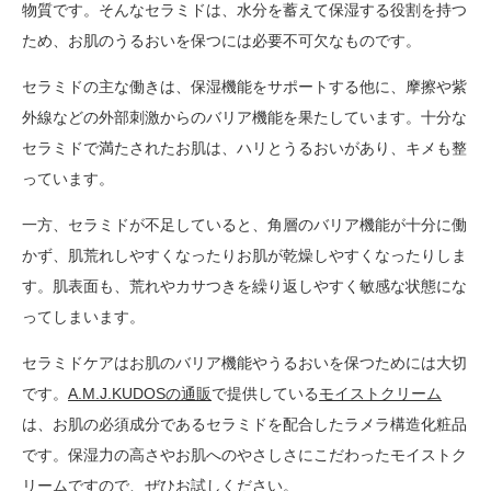
物質です。そんなセラミドは、水分を蓄えて保湿する役割を持つ
ため、お肌のうるおいを保つには必要不可欠なものです。
セラミドの主な働きは、保湿機能をサポートする他に、摩擦や紫
外線などの外部刺激からのバリア機能を果たしています。十分な
セラミドで満たされたお肌は、ハリとうるおいがあり、キメも整
っています。
一方、セラミドが不足していると、角層のバリア機能が十分に働
かず、肌荒れしやすくなったりお肌が乾燥しやすくなったりしま
す。肌表面も、荒れやカサつきを繰り返しやすく敏感な状態にな
ってしまいます。
セラミドケアはお肌のバリア機能やうるおいを保つためには大切
です。
A.M.J.KUDOSの通販
で提供している
モイストクリーム
は、お肌の必須成分であるセラミドを配合したラメラ構造化粧品
です。保湿力の高さやお肌へのやさしさにこだわったモイストク
リームですので、ぜひお試しください。